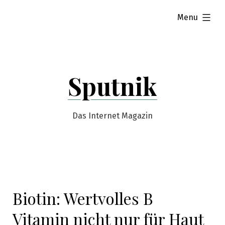
Skip
expanded
Menu
to
content
Sputnik
Das Internet Magazin
Biotin: Wertvolles B
Vitamin nicht nur für Haut