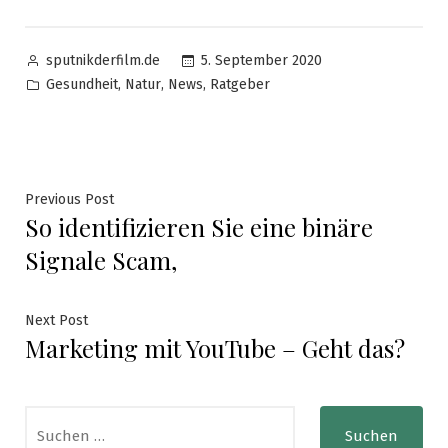
Posted
5. September 2020
sputnikderfilm.de
by
Posted
,
,
,
Gesundheit
Natur
News
Ratgeber
in
Beitragsnavigation
Previous
Previous Post
So identifizieren Sie eine binäre
post:
Signale Scam,
Next
Next Post
Marketing mit YouTube – Geht das?
post:
Suchen
nach: