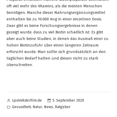
oft viel mehr des Vitamins, als die meisten Menschen
benötigen. Manche dieser Nahrungsergänzungsmittel
enthalten bis zu 10.000 mcg in einer einzelnen Dosis.
Zwar gibt es keine Forschungsergebnisse in denen
gezeigt wurde, dass zu viel Biotin schädlich ist. Es gibt
aber auch keine Studien, in denen das Ausmaß einer zu
hohen Biotinzufuhr über einen längeren Zeitraum
erforscht wurde. Man sollte sich grundsätzlich an den
täglichen Bedarf halten und diesen nicht zu stark
überschreiten.
Posted
5. September 2020
sputnikderfilm.de
by
Posted
,
,
,
Gesundheit
Natur
News
Ratgeber
in