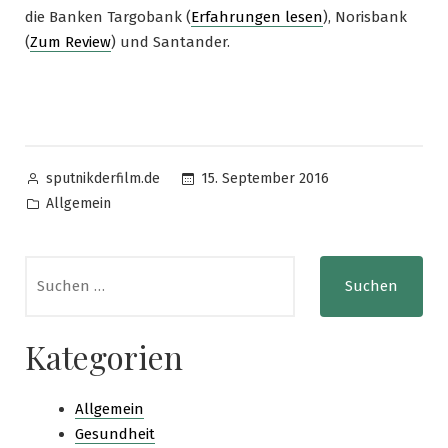
die Banken Targobank (
Erfahrungen lesen
), Norisbank
(
Zum Review
) und Santander.
Posted
15. September 2016
sputnikderfilm.de
by
Posted
Allgemein
in
Suchen
nach:
Kategorien
Allgemein
Gesundheit